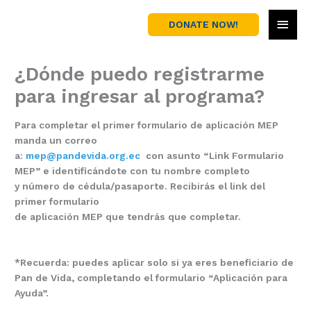
Skip
MAI
to
DONATE NOW!
content
MEN
¿Dónde puedo registrarme
para ingresar al programa?
Para completar el primer formulario de aplicación MEP
manda un correo
a:
mep@pandevida.org.ec
con
asunto
“Link Formulario
MEP” e
identificándote
con tu
nombre
completo
y
número
de
cédu
la
/
pasaporte
.
Recibirás
el
link del
primer formulario
de
aplicación
MEP
que
tendrás
que
completar.
*Recuerda: puedes aplicar solo si ya eres beneficiario de
Pan de Vida
, completando el formulario “Aplicación para
Ayuda”
.