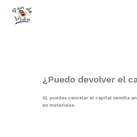
Skip
to
content
¿Puedo devolver el c
Sì, puedes cancelar el capital semilla a
en materiales.