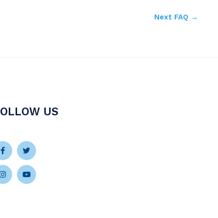
Next FAQ
→
FOLLOW US
Facebook-
Instagram
Twitter
Youtube
f