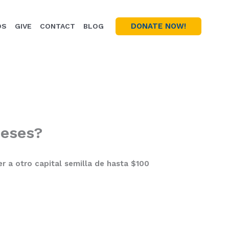
DONATE NOW!
OS
GIVE
CONTACT
BLOG
meses?
er a otro capital semilla de hasta $100