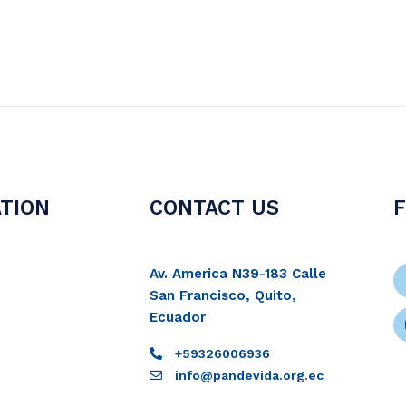
TION
CONTACT US
Av. America N39-183 Calle
San Francisco, Quito,
Ecuador
+59326006936
info@pandevida.org.ec