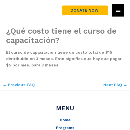
Skip
MAI
to
DONATE NOW!
content
MEN
¿Qué costo tiene el curso de
capacitación?
El curso de capacitación tiene un costo total de $15
distribuido en 3 meses. Esto significa que hay que pagar
$5 por mes, para 3 meses.
←
Previous FAQ
Next FAQ
→
MENU
Home
Programs