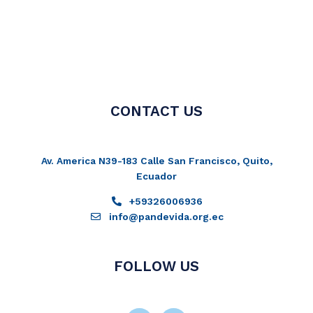
CONTACT US
Av. America N39-183 Calle San Francisco, Quito,
Ecuador
+59326006936
info@pandevida.org.ec
FOLLOW US
Facebook-
Instagram
Twitter
Youtube
f