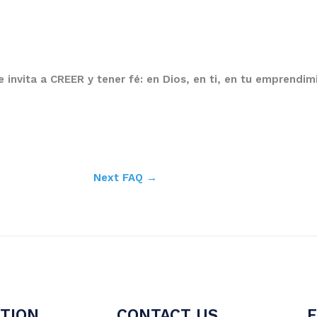
te invita a CREER
y tener
fé
:
en
Dios
, en ti, en tu emprendim
Next FAQ
→
TION
CONTACT US