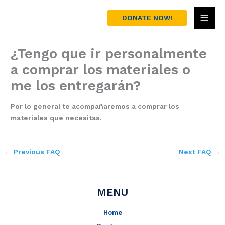
Skip
MAI
to
DONATE NOW!
content
MEN
¿Tengo que ir personalmente
a comprar los materiales o
me los entregarán?
Por lo general te acompañaremos a comprar los
materiales que necesitas.
←
Previous FAQ
Next FAQ
→
MENU
Home