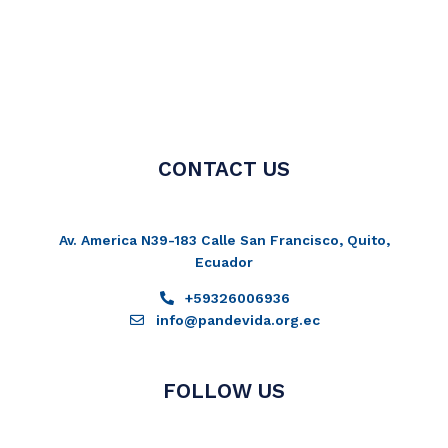
CONTACT US
Av. America N39-183 Calle San Francisco, Quito,
Ecuador
+59326006936
info@pandevida.org.ec
FOLLOW US
Facebook-
Instagram
Twitter
Youtube
f